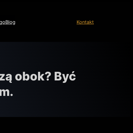
ogo
Blog
Kontakt
dzą obok? Być
em.