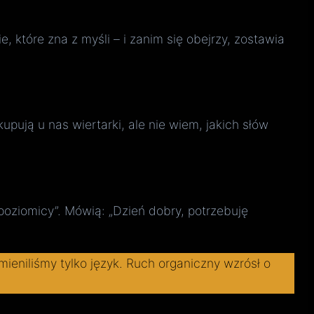
, które zna z myśli – i zanim się obejrzy, zostawia
upują u nas wiertarki, ale nie wiem, jakich słów
 poziomicy”. Mówią: „Dzień dobry, potrzebuję
mieniliśmy tylko język. Ruch organiczny wzrósł o