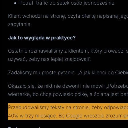
Potrafi trafić do setek osób jednocześnie.
Klient wchodzi na stronę, czyta ofertę napisaną jego
zapytanie.
Jak to wygląda w praktyce?
Ostatnio rozmawialiśmy z klientem, który prowadzi s
używać, żeby nas lepiej znajdowali”.
Zadaliśmy mu proste pytanie: „A jak klienci do Cie
Okazało się, że nikt nie dzwoni i nie mówi: „Potrze
wiertarkę, bo chcę powiesić półkę, a ściana jest be
Przebudowaliśmy teksty na stronie, żeby odpowiadały
40% w trzy miesiące. Bo Google wreszcie zrozumiało