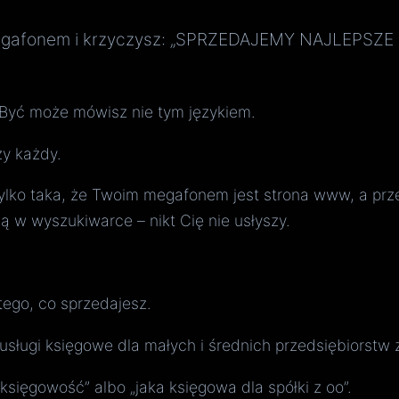
y z megafonem i krzyczysz: „SPRZEDAJEMY NAJLE
zy każdy.
 tylko taka, że Twoim megafonem jest strona www, a prz
ją w wyszukiwarce – nikt Cię nie usłyszy.
 tego, co sprzedajesz.
ługi księgowe dla małych i średnich przedsiębiorstw
 księgowość” albo „jaka księgowa dla spółki z oo”.