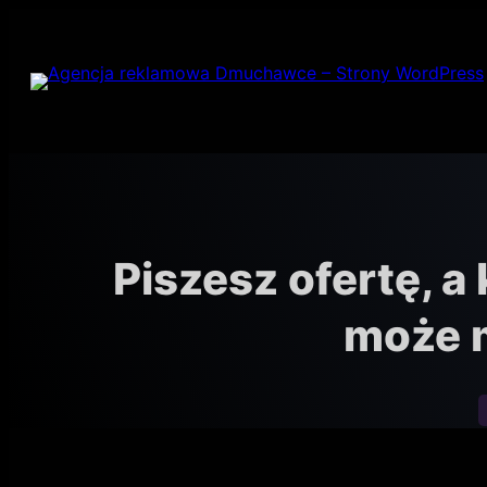
Przejdź
do
treści
Piszesz ofertę, a
może m