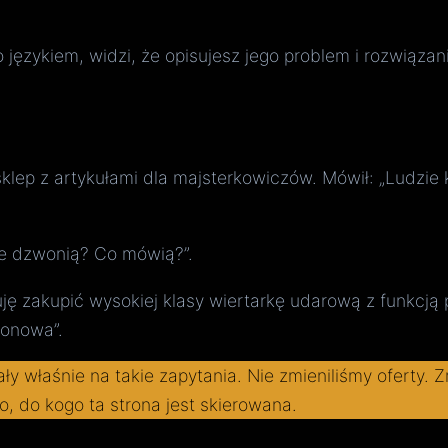
 językiem, widzi, że opisujesz jego problem i rozwiązanie
klep z artykułami dla majsterkowiczów. Mówił: „Ludzie k
bie dzwonią? Co mówią?”.
buję zakupić wysokiej klasy wiertarkę udarową z funkcją
tonowa”.
 właśnie na takie zapytania. Nie zmieniliśmy oferty. Z
, do kogo ta strona jest skierowana.