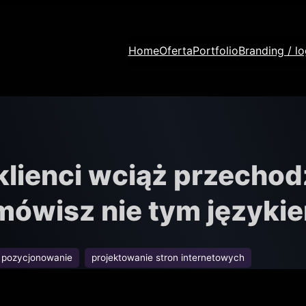
Home
Oferta
Portfolio
Branding / l
 klienci wciąż przecho
ówisz nie tym języki
pozycjonowanie
projektowanie stron internetowych